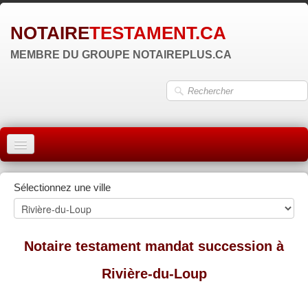
NOTAIRE
TESTAMENT.CA
MEMBRE DU GROUPE NOTAIREPLUS.CA
ACCUEIL
Sélectionnez une ville
MONTRÉAL
QUÉBEC
Notaire testament mandat succession à
LAVAL
Rivière-du-Loup
RÉGIONS
▼